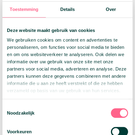
mensen in een huis wonen en deel je meestal alles
Toestemming
Details
Over
behalve je slaapkamer. Met meerdere mensen een
hypotheek afsluiten is een concept wat in deze
moeilijke huizenmarkt steeds aantrekkelijker wordt.
Door twee inkomens samen te voegen is het
Deze website maakt gebruik van cookies
makkelijker om een betaalbaar huis te vinden. Dit
We gebruiken cookies om content en advertenties te
klinkt als een leuk concept om met je vrienden te
kunnen wonen maar hier zitten heel wat voorwaarden
personaliseren, om functies voor social media te bieden
aan waar je wel rekening mee moet houden.
en om ons websiteverkeer te analyseren. Ook delen we
informatie over uw gebruik van onze site met onze
Je kan bijvoorbeeld ook een huis kopen en deze deels
onderverhuren aan je vriendin/vriend, dit is alleen
partners voor social media, adverteren en analyse. Deze
niet de uitkomst als je een hogere hypotheek wil
partners kunnen deze gegevens combineren met andere
afsluiten. Naast dat het onderverhuren aan een
informatie die u aan ze heeft verstrekt of die ze hebben
vriendin/vriend niet handig is als je een hogere
verzameld op basis van uw gebruik van hun services.
hypotheek wil is het in veel woningen niet mogelijk om
onder te verhuren en is hiervoor toestemming nodig
van de bank.
Toestemmingsselectie
Noodzakelijk
Voorkeuren