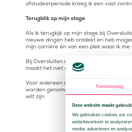
afstudeerperiode kreeg ik een vast contr
Terugblik op mijn stage
Als ik terugkijk op mijn stage bij Overslui
nieuwe dingen heb ontdekt en heb mogen 
mijn carrière én van een plek waar ik me d
Bij Oversluiten.nl krijg je de vrijheid om
maakt het niet alleen een geweldige plek
Voor iedereen die op zoek is naar een st
Toestemming
worden genomen en waar je onderdeel ben
wilt zijn.
Deze website maakt gebruik
We gebruiken cookies om cont
websiteverkeer te analyseren
media, adverteren en analys