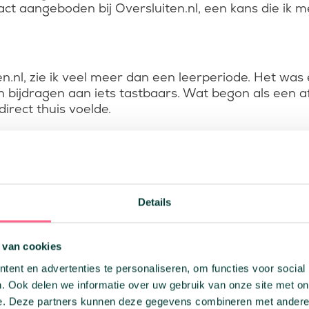
act aangeboden bij Oversluiten.nl, een kans die ik
ten.nl, zie ik veel meer dan een leerperiode. Het was
bijdragen aan iets tastbaars. Wat begon als een a
irect thuis voelde.
 te leren, te proberen en jezelf te ontwikkelen. Fout
 om te werken, maar ook om te groeien als persoon
age of baan waar je écht invloed hebt, waar ideeën 
Details
t van een hecht team: Oversluiten.nl is de plek w
 van cookies
ent en advertenties te personaliseren, om functies voor social
. Ook delen we informatie over uw gebruik van onze site met on
e. Deze partners kunnen deze gegevens combineren met andere i