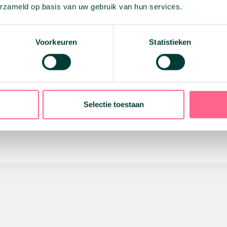
erzameld op basis van uw gebruik van hun services.
Voorkeuren
Statistieken
solliciteren?
l/ telefoon of kom langs en laat ons een kopje koffie zetten voor j
Selectie toestaan