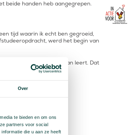
 met beide handen heb aangegrepen.
 een tijd waarin ik echt ben gegroeid,
fstudeeropdracht, werd het begin van
en maken mag, zolang je ervan leert. Dat
.
serieus
Over
aar je
 media te bieden en om ons
ze partners voor social
nformatie die u aan ze heeft