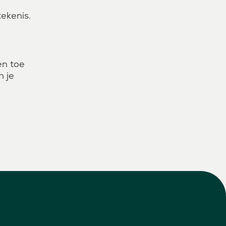
tekenis.
en toe
n je