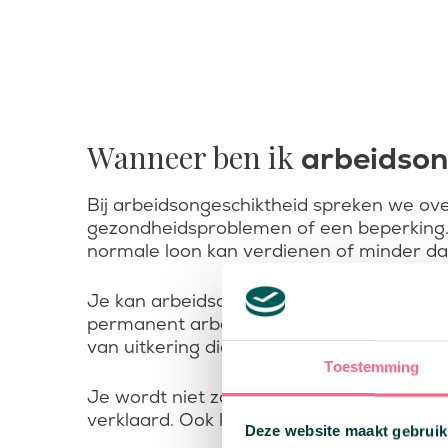
Wanneer ben ik
arbeidson
Bij arbeidsongeschiktheid spreken we over
gezondheidsproblemen of een beperking. 
normale loon kan verdienen of minder dan 
Je kan arbeidsongeschikt verklaard worden 
permanent arbeidsongeschikt verklaard w
van uitkering die je krijgt.
Toestemming
Je wordt niet zomaar arbeidsongeschikt 
verklaard. Ook kan dit verschillen per b
Deze website maakt gebruik