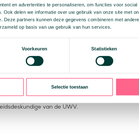
ent en advertenties te personaliseren, om functies voor social
en wij je om
contact
op te nemen met één van onze 
. Ook delen we informatie over uw gebruik van onze site met on
e. Deze partners kunnen deze gegevens combineren met andere i
ongeschikt
erzameld op basis van uw gebruik van hun services.
 arbeidsongeschikt kan worden. Hier laten wij even
schikt moet voortkomen uit een medische oorzaak, z
Voorkeuren
Statistieken
 of psychische klachten heeft veroorzaakt.
: Gebroken gewricht, blessures of een hernia)
epressie, angststoornis, burn-out)
Selectie toestaan
 van meer voorbeelden die kunnen leiden tot arbeid
beidsongeschiktheid valt. Om zeker te zijn of je ar
rbeidsdeskundige van de UWV.