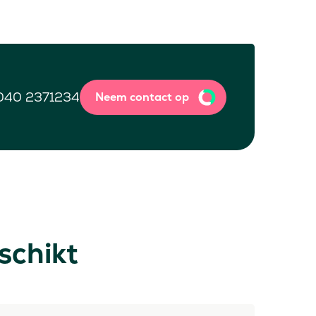
040 2371234
Neem contact op
schikt