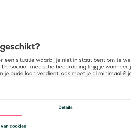
geschikt?
 een situatie waarbij je niet in staat bent om te w
De sociaal-medische beoordeling krijg je wanneer 
je oude loon verdient, ook moet je al minimaal 2 jaa
voor een bepaalde tijd, en hierbij ben je dus tijdel
orden. Het verschil van deze vormen van arbeidsong
Details
verklaard en wanneer je nog bepaalde taken kunt ui
ranche waarin je werkzaam bent/was.
 van cookies