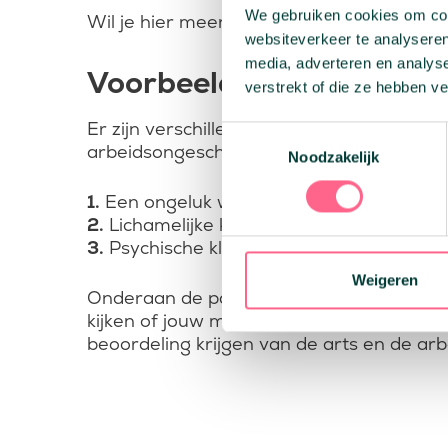
We gebruiken cookies om cont
Wil je hier meer over weten, dan adviser
websiteverkeer te analyseren
media, adverteren en analys
Voorbeelden van arbeids
verstrekt of die ze hebben v
Er zijn verschillende manieren waarop je
Toestemmingsselectie
arbeidsongeschikt zijn zien. Arbeidsonge
Noodzakelijk
1.
Een ongeluk wat als gevolg lichamelijke
2.
Lichamelijke klachten (denk hierbij aan
3.
Psychische klachten (denk hierbij aan d
Weigeren
Onderaan de pagina vind je een overzicht
kijken of jouw medische oorzaak onder ar
beoordeling krijgen van de arts en de a