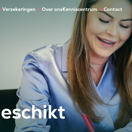
Verzekeringen
Over ons
Kenniscentrum
Contact
eschikt