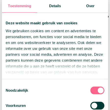
Toestemming
Details
Over
Hoe werkt een
arbeidsongeschiktheidsverzekering?
Deze website maakt gebruik van cookies
Je betaalt voor de arbeidsongeschiktheidsverzekering
We gebruiken cookies om content en advertenties te
premie per maand, zo ben je verzekerd voor
personaliseren, om functies voor social media te bieden
arbeidsongeschiktheid. Hoe snel je de uitkering ingaat,
bepaal jezelf. Dit doe je door de eigenrisicoperiode
en om ons websiteverkeer te analyseren. Ook delen we
aan te passen. Hoe langer de eigenrisicoperiode is,
informatie over uw gebruik van onze site met onze
hoe lager je maandelijkse premie uitvalt.
partners voor social media, adverteren en analyse. Deze
Verder bepaal je ook zelf hoeveel uitkering je zou
partners kunnen deze gegevens combineren met andere
krijgen, hierbij geldt ook hoe hoger de uitkering die je
informatie die u aan ze heeft verstrekt of die ze hebben
wilt ontvangen, hoe hoger de premie is. De looptijd
verzameld op basis van uw gebruik van hun services.
van de arbeidsongeschiktheidsverzekering bepaal je
door een maximale leeftijd af te spreken met de
verzekeraar. Bij het bepalen van je eigen eindleeftijd
Toestemmingsselectie
voor de AOV moet de eindleeftijd wel tussen de 50 en
Noodzakelijk
67 jaar liggen, hierna is de
arbeidsongeschiktheidsverzekering niet meer mogelijk
omdat je een te groot risico bent.
Voorkeuren