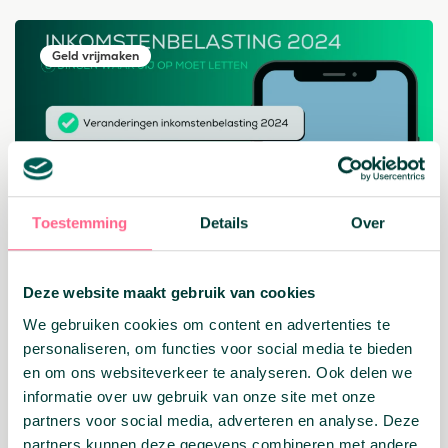
Geld vrijmaken
Toestemming
Details
Over
Deze website maakt gebruik van cookies
04 maart 2025
We gebruiken cookies om content en advertenties te
Inkomstenbelasting 2024: de 6
personaliseren, om functies voor social media te bieden
belangrijkste punten op een rij
en om ons websiteverkeer te analyseren. Ook delen we
informatie over uw gebruik van onze site met onze
Lees verder
partners voor social media, adverteren en analyse. Deze
partners kunnen deze gegevens combineren met andere