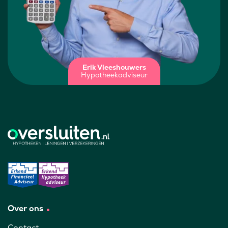
Erik Vleeshouwers
Hypotheekadviseur
Over ons
Contact