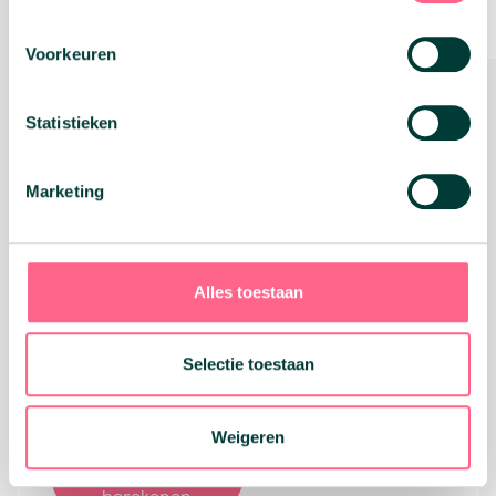
Eigenwoningforfait
Bijtelling (inkomen)
Voorkeuren
Hypotheekrente
Aftrekpost (box 1)
Werkruimte (niet-
Privé (kosten niet
Statistieken
zelfstandig)
aftrekbaar)
Werkruimte
Keuze: zakelijk (kosten
Marketing
(zelfstandig)
wel aftrekbaar) of Privé
Al even ondernemer en benieuwd naar jouw
Alles toestaan
maximale hypotheek? Doe nu de gratis
berekening en ontdek hoeveel hypotheek jij
aan kan.
Selectie toestaan
Weigeren
Maximale
hypotheek