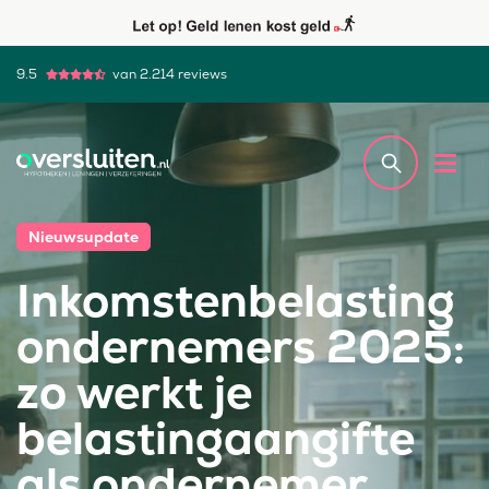
9.5
van 2.214 reviews
Nieuwsupdate
Inkomstenbelasting
ondernemers 2025:
zo werkt je
belastingaangifte
als ondernemer