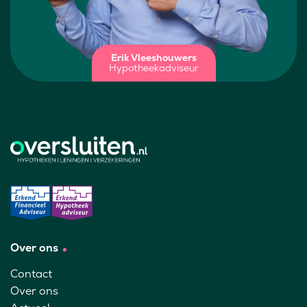
Erik Vleeshouwers
Hypotheekadviseur
Over ons
Contact
Over ons