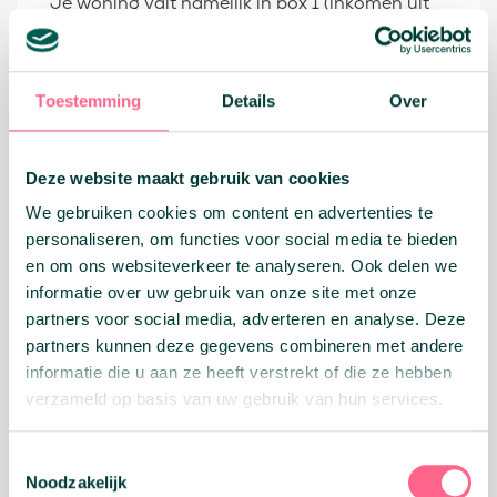
Je woning valt namelijk in box 1 (inkomen uit
werk en woning). Dat betekent dat je te maken
krijgt met het eigenwoningforfait, een bedrag
dat bij je inkomen wordt opgeteld op basis van
de WOZ-waarde van je woning. Tegelijkertijd
Toestemming
Details
Over
kun je de betaalde hypotheekrente vaak
aftrekken van je belastbare inkomen.
Voor ondernemers werkt dit in de basis
Deze website maakt gebruik van cookies
hetzelfde als voor mensen in loondienst. Wel is
We gebruiken cookies om content en advertenties te
het belangrijk om goed te controleren of alle
gegevens kloppen, zoals de WOZ-waarde, je
personaliseren, om functies voor social media te bieden
hypotheekgegevens en eventuele aftrekbare
en om ons websiteverkeer te analyseren. Ook delen we
kosten
informatie over uw gebruik van onze site met onze
In onderstaande tabel zie je in één oogopslag
partners voor social media, adverteren en analyse. Deze
hoe de verschillende onderdelen van je
partners kunnen deze gegevens combineren met andere
woning fiscaal worden behandeld.
informatie die u aan ze heeft verstrekt of die ze hebben
verzameld op basis van uw gebruik van hun services.
Post
Fiscale behandeling
Toestemmingsselectie
Box 1
Noodzakelijk
Woning
(inkomstenbelasting)