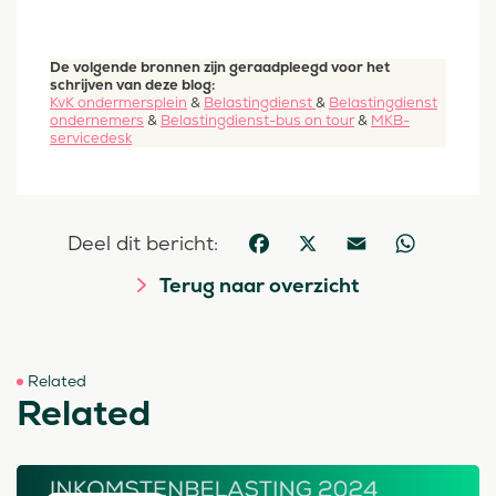
De volgende bronnen zijn geraadpleegd voor het
schrijven van deze blog:
KvK ondermersplein
&
Belastingdienst
&
Belastingdienst
ondernemers
&
Belastingdienst-bus on tour
&
MKB-
servicedesk
Deel dit bericht:
Facebook
X
Email
WhatsApp
Terug naar overzicht
Related
Related