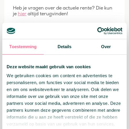
Heb je vragen over de actuele rente? Die kun
je
hier
altijd terugvinden!
Deel dit bericht:
Facebook
X
Email
WhatsApp
Toestemming
Details
Over
Terug naar overzicht
Deze website maakt gebruik van cookies
We gebruiken cookies om content en advertenties te
Related
Related
personaliseren, om functies voor social media te bieden
en om ons websiteverkeer te analyseren. Ook delen we
informatie over uw gebruik van onze site met onze
partners voor social media, adverteren en analyse. Deze
Geld vrijmaken
partners kunnen deze gegevens combineren met andere
informatie die u aan ze heeft verstrekt of die ze hebben
verzameld op basis van uw gebruik van hun services.