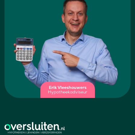
Erik Vleeshouwers
Hypotheekadviseur