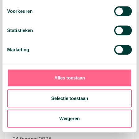
04 maart 2025
Voorkeuren
Inkomstenbelasting 2024: de 6
belangrijkste punten op een rij
Statistieken
Lees verder
Marketing
Geld vrijmaken
Hypotheken
Alles toestaan
Selectie toestaan
Weigeren
24 februari 2025