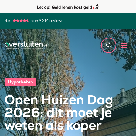
9.5
van 2.214 reviews
Hypotheken
Open Huizen Dag
2026: dit moet je
weten als koper