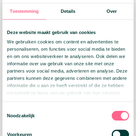
Stel vragen over de woning, buurt en
staat van onderhoud
Toestemming
Details
Over
Hoe beter je voorbereid bent, hoe meer je uit
deze dag haalt en hoe sneller je kunt
Deze website maakt gebruik van cookies
schakelen als je jouw ideale woning
tegenkomt.
We gebruiken cookies om content en advertenties te
personaliseren, om functies voor social media te bieden
en om ons websiteverkeer te analyseren. Ook delen we
informatie over uw gebruik van onze site met onze
Bereken mijn budget
partners voor social media, adverteren en analyse. Deze
partners kunnen deze gegevens combineren met andere
informatie die u aan ze heeft verstrekt of die ze hebben
verzameld op basis van uw gebruik van hun services.
Tip:
Bezoek maximaal 5 á 6 huizen, zodat het
Toestemmingsselectie
praktisch haalbaar is. Dan heb je de tijd om
Noodzakelijk
rond te kijken en bewoners vragen te stellen
Voorkeuren