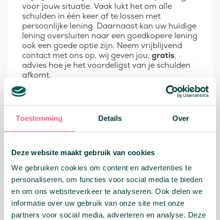
voor jouw situatie. Vaak lukt het om alle
schulden in één keer af te lossen met
persoonlijke lening. Daarnaast kan uw huidige
lening oversluiten naar een goedkopere lening
ook een goede optie zijn. Neem vrijblijvend
contact met ons op, wij geven jou,
gratis
,
advies hoe je het voordeligst van je schulden
afkomt.
Heb je vragen over de actuele rente? Die kun
je
hier
altijd terugvinden!
Toestemming
Details
Over
Deel dit bericht:
Facebook
X
Email
WhatsApp
Deze website maakt gebruik van cookies
Terug naar overzicht
We gebruiken cookies om content en advertenties te
personaliseren, om functies voor social media te bieden
en om ons websiteverkeer te analyseren. Ook delen we
informatie over uw gebruik van onze site met onze
Related
partners voor social media, adverteren en analyse. Deze