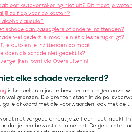
lt een autoverzekering niet uit? Dit moet je weten:
 jij zelf op voor de kosten?
 alcoholclausule?
et schade aan passagiers of andere inzittenden?
ade wel gedekt is, maar je niet alles terugkrijgt?
f, je auto en je inzittenden op maat
e doen als schade niet gedekt is?
rgelijken loont via Oversluiten.nl
iet elke schade verzekerd?
ing
is bedoeld om jou te beschermen tegen onverwa
en wel grenzen. Die grenzen staan in de polisvoorwaa
t, ga je akkoord met die voorwaarden, ook met de uit
rdt niet vergoed omdat je zelf een fout maakt. In
ar dat je een bewust risico neemt. De gedachte daa