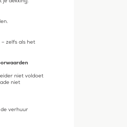
 je dekking.
den.
– zelfs als het
 voorwaarden
leider niet voldoet
ade niet
s de verhuur