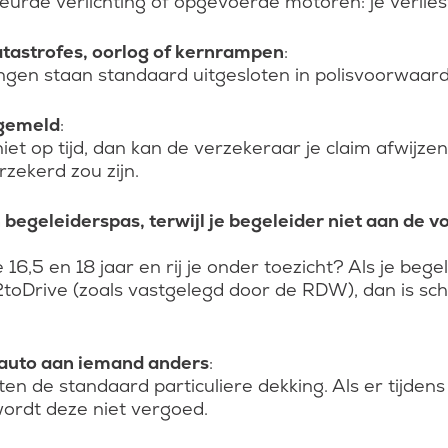
rde verlichting of opgevoerde motoren: je verliest
atastrofes, oorlog of kernrampen
:
ngen staan standaard uitgesloten in polisvoorwaar
 gemeld
:
et op tijd, dan kan de verzekeraar je claim afwijzen 
zekerd zou zijn.
 begeleiderspas, terwijl je begeleider niet aan de
16,5 en 18 jaar en rij je onder toezicht? Als je bege
2toDrive (zoals vastgelegd door de RDW), dan is sch
e auto aan iemand anders
:
ten de standaard particuliere dekking. Als er tijden
wordt deze niet vergoed.