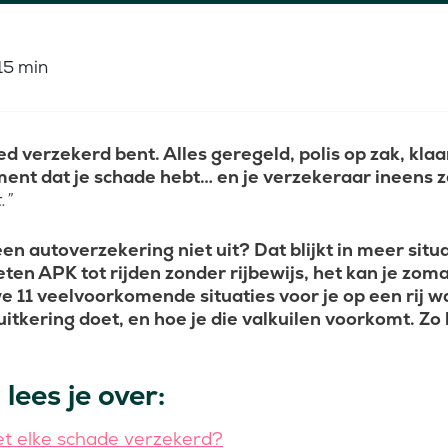
15 min
ed verzekerd bent. Alles geregeld, polis op zak, kla
ment dat je schade hebt… en je verzekeraar ineens 
.”
n autoverzekering niet uit? Dat blijkt in meer situ
eten APK tot rijden zonder rijbewijs, het kan je zoma
e 11 veelvoorkomende situaties voor je op een rij w
tkering doet, en hoe je die valkuilen voorkomt. Zo bli
 lees je over:
t elke schade verzekerd?