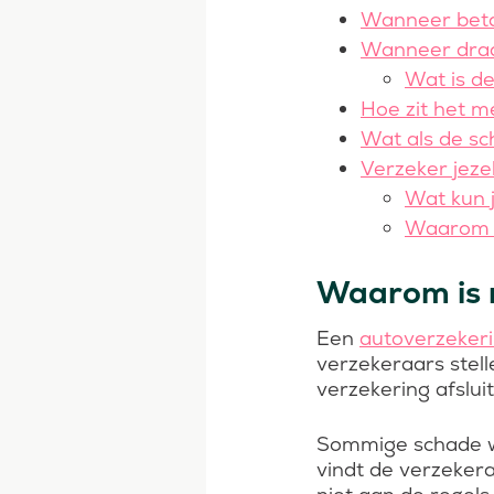
Wanneer betaa
Wanneer draai
Wat is de
Hoe zit het m
Wat als de sch
Verzeker jezel
Wat kun j
Waarom ve
Waarom is n
Een
autoverzeker
verzekeraars stell
verzekering afslui
Sommige schade wo
vindt de verzekera