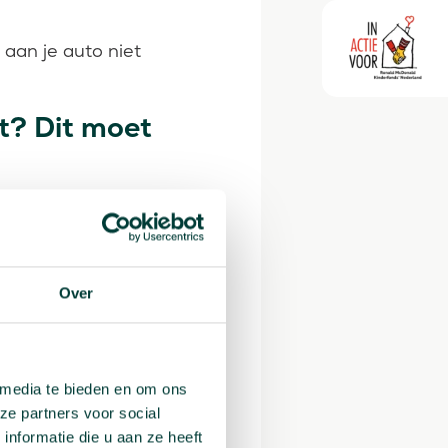
aan je auto niet
t? Dit moet
de aan de ander,
Over
 dekking.
e recht op
 media te bieden en om ons
ze partners voor social
nformatie die u aan ze heeft