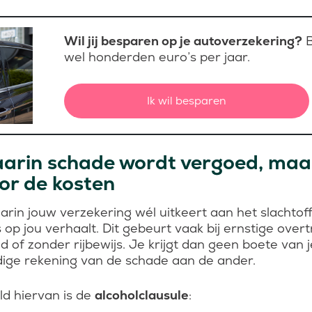
Wil jij besparen op je autoverzekering?
B
wel honderden euro’s per jaar.
Ik wil besparen
aarin schade wordt vergoed, maar 
or de kosten
waarin jouw verzekering wél uitkeert aan het slachtof
op jou verhaalt. Dit gebeurt vaak bij ernstige overt
ed of zonder rijbewijs. Je krijgt dan geen boete van 
dige rekening van de schade aan de ander.
d hiervan is de
alcoholclausule
: