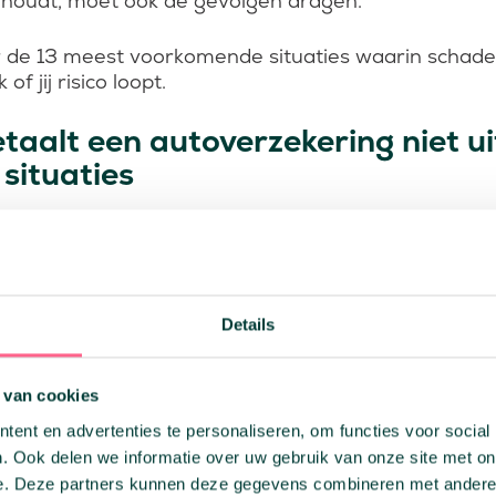
s houdt, moet ook de gevolgen dragen.
de 13 meest voorkomende situaties waarin schade 
of jij risico loopt.
aalt een autoverzekering niet ui
 situaties
loed van alcohol of drugs
:
ar en aansprakelijk. De verzekeraar betaalt de scha
 bedrag op jou.
ewijs
:
Details
eldig) rijbewijs betekent automatisch uitsluiting van
 van cookies
tbrekende APK
:
geen geldige APK, dan vervalt bij schade mogelijk j
ent en advertenties te personaliseren, om functies voor social
. Ook delen we informatie over uw gebruik van onze site met on
e. Deze partners kunnen deze gegevens combineren met andere i