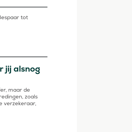
espaar tot
jij alsnog
fer, maar de
redingen, zoals
je verzekeraar,