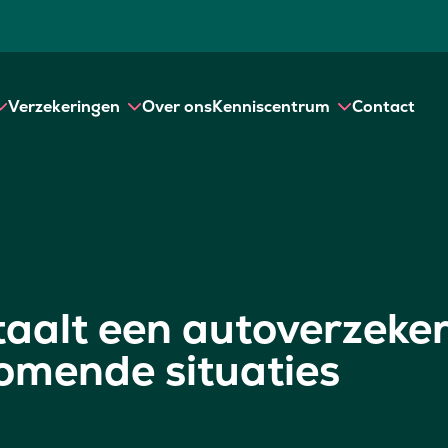
Verzekeringen
Over ons
Kenniscentrum
Contact
alt een autoverzekeri
omende situaties