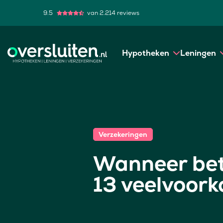
9.5
van 2.214 reviews
Hypotheken
Leningen
Verzekeringen
Wanneer beta
13 veelvoork