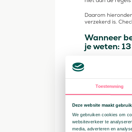
niet aan de regel
Daarom hieronder 
verzekerd is. Check 
Wanneer bet
je weten: 13
1.
Rijden onder inv
➤ Je bent strafba
maar verhaalt het
2.
Geen geldig rijb
Toestemming
➤ Rijden zonder (g
Deze website maakt gebruik
3.
Verlopen of on
➤ Heeft jouw auto 
We gebruiken cookies om cont
uitkering.
websiteverkeer te analyseren
media, adverteren en analys