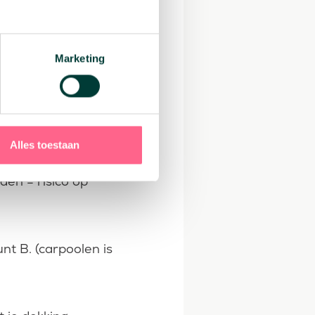
s uit.
Marketing
rzekerd.
Alles toestaan
den = risico op
nt B. (carpoolen is