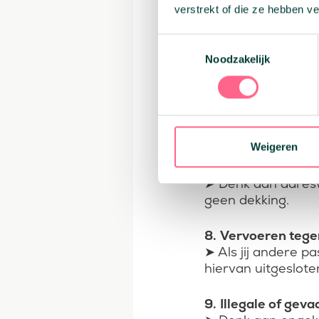
4.
Opzettelijke sc
verstrekt of die ze hebben v
➤ Heb je de schade
Toestemmingsselectie
Noodzakelijk
5.
Deelname aan st
➤ Wedstrijden en il
6.
Zakelijk gebruik
➤ Gebruik je je pri
Weigeren
7.
Niet doorgeven 
➤ Denk aan adreswi
geen dekking.
8.
Vervoeren tegen
➤ Als jij andere p
hiervan uitgeslote
9.
Illegale of geva