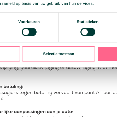
hade
:
erzameld op basis van uw gebruik van hun services.
 bewust veroorzaakt? Dan keert je verzekering niet
Voorkeuren
Statistieken
raatraces of snelheidswedstrijden
:
legale races zijn uitgesloten in vrijwel alle polissen.
 zonder zakelijke dekking
:
véverzekering zakelijk, dan ben je bij schade niet ve
Selectie toestaan
van belangrijke wijzigingen
:
jziging, gebruikswijziging of autowijziging. Niet mel
 betaling:
assagiers tegen betaling vervoert van punt A naar pu
n)
arlijke aanpassingen aan je auto
: