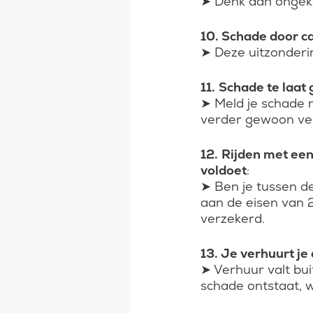
➤ Denk aan ongekeu
10. Schade door c
➤ Deze uitzonderi
11.
Schade te laat
➤ Meld je schade ni
verder gewoon ver
12.
Rijden met een
voldoet
:
➤ Ben je tussen de 
aan de eisen van 
verzekerd.
13. Je verhuurt j
➤ Verhuur valt bui
schade ontstaat, 