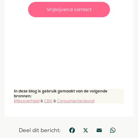
Vrijblijvend contact
In deze blog is gebruik gemaakt van de volgende
bronnen:
Rijksoverheid
&
CBS
&
Consumentenbond
Deel dit bericht:
Facebook
X
Email
WhatsApp