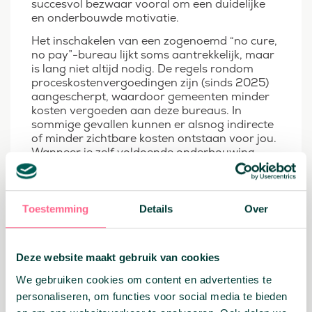
succesvol bezwaar vooral om een duidelijke
en onderbouwde motivatie.
Het inschakelen van een zogenoemd “no cure,
no pay”-bureau lijkt soms aantrekkelijk, maar
is lang niet altijd nodig. De regels rondom
proceskostenvergoedingen zijn (sinds 2025)
aangescherpt, waardoor gemeenten minder
kosten vergoeden aan deze bureaus. In
sommige gevallen kunnen er alsnog indirecte
of minder zichtbare kosten ontstaan voor jou.
Wanneer je zelf voldoende onderbouwing
kunt aanleveren, is zelf bezwaar maken vaak
net zo effectief én transparanter.
Twijfel je over de haalbaarheid of de impact
Toestemming
Details
Over
van een verlaging? Houd er dan rekening mee
dat een lagere WOZ-waarde invloed kan
hebben op verschillende belastingen, maar
ook op zaken zoals je maximale hypotheek of
Deze website maakt gebruik van cookies
de verhouding tussen marktwaarde en
We gebruiken cookies om content en advertenties te
financiering. Het is daarom verstandig om het
personaliseren, om functies voor social media te bieden
totaalplaatje mee te nemen in je afweging.