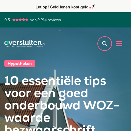
9.5
van 2.214 reviews
Hypotheken
10 essentiële tips
voor een goed
onderbouwd WOZ-
waarde
bezwaarschrift