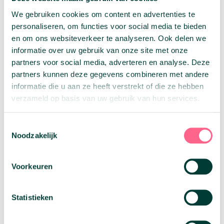
verzekeraar. De verschillende soorten
uitkeringen zijn:
We gebruiken cookies om content en advertenties te
personaliseren, om functies voor social media te bieden
Werkeloosheidsuitkering (WW)
: De
en om ons websiteverkeer te analyseren. Ook delen we
werkeloosheidsuitkering
is bedoeld voor
informatie over uw gebruik van onze site met onze
mensen die hun baan hebben verloren
partners voor social media, adverteren en analyse. Deze
en tijdelijk geen inkomen hebben.
partners kunnen deze gegevens combineren met andere
Zieke-en invaliditeitsuitkering
: De
informatie die u aan ze heeft verstrekt of die ze hebben
ziektewetuitkering is voor personen die
verzameld op basis van uw gebruik van hun services.
vanwege ziekte of invaliditeit niet in staat
zijn om te werken.
Arbeidsongeschiktheidsuitkering (WAO)
:
Toestemmingsselectie
Deze wordt verstrekt aan mensen die
Noodzakelijk
langdurig arbeidsongeschikt zijn en niet
in staat zijn om te werken.
Voorkeuren
Ouderdomspensioen (AOW)
: Dit is voor
gepensioneerde die een pensioen leeftijd
hebben bereikt.
Statistieken
WIA
: De
WIA uitkering
is een
Nederlandse uitkering voor personen die