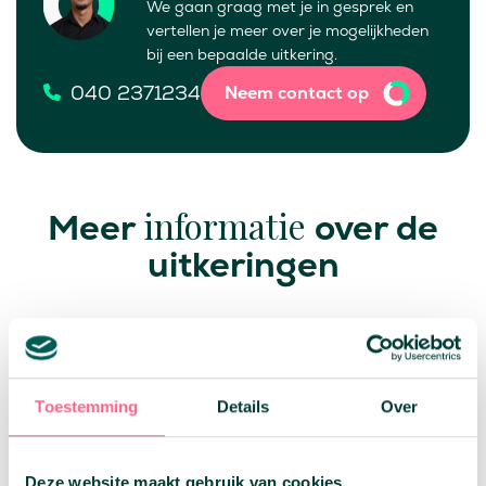
We gaan graag met je in gesprek en
vertellen je meer over je mogelijkheden
bij een bepaalde uitkering.
040 2371234
Neem contact op
informatie
Meer
over de
uitkeringen
Welke uitkeringen zijn er allemaal?
Toestemming
Details
Over
Er zijn verschillende soorten uitkeringen. Het
aanbod kan variëren en kan zowel door de
overheid worden aangeboden, als door een
Deze website maakt gebruik van cookies