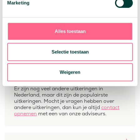
Marketing
gedeeltelijk of volledig arbeidsongeschikt
zijn.
Wajong
: De
Wajong uitkering
is voor
jonggehandicapten die vanwege hun
Alles toestaan
beperking niet in staat zijn het
minimumloon te verdienen.
Nabestaandenuitkering
: Dit is een
Selectie toestaan
uitkering die bedoeld is voor
nabestaanden van de overleden
personen.
Weigeren
Er zijn nog veel andere uitkeringen in
Nederland, maar dit zijn de populairste
uitkeringen. Mocht je vragen hebben over
andere uitkeringen, dan kun je altijd
contact
opnemen
met een van onze adviseurs.