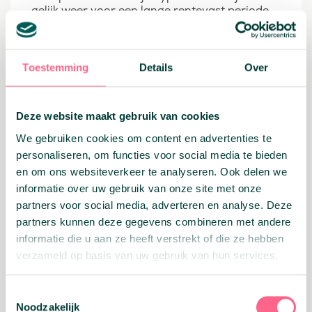
gelijk weer voor een lange rentevast periode
tegen de huidige lage hypotheekrentes.
Met de aflossingsvrije hypotheek is er meer
mogelijk dan vaak wordt gedacht. Ga in
Toestemming
Details
Over
gesprek met een van onze
hypotheekadviseurs om de mogelijkheden
door te nemen.
Deze website maakt gebruik van cookies
Wat is een aflossingsvrije hypotheek?
We gebruiken cookies om content en advertenties te
Dit is een hypotheekvorm waarbij je niet direct
personaliseren, om functies voor social media te bieden
hoeft af te lossen. Bij deze hypotheek betaal je
en om ons websiteverkeer te analyseren. Ook delen we
alleen rente. Hierdoor bestaan je maandlasten
informatie over uw gebruik van onze site met onze
vrijwel alleen uit hypotheekrente. Aan het
einde van de looptijd moet je de gehele
partners voor social media, adverteren en analyse. Deze
openstaande hypotheek volledig
partners kunnen deze gegevens combineren met andere
terugbetalen. Bij een aflossingsvrije
informatie die u aan ze heeft verstrekt of die ze hebben
hypotheek zorg je dus zelf voor het bedrag
verzameld op basis van uw gebruik van hun services.
waarmee je je hypotheek op de einddatum
volledig aflost. Dit kan je doen door
bijvoorbeeld tijdens de looptijd zelf te sparen
Toestemmingsselectie
of te beleggen of door je woning te verkopen.
Noodzakelijk