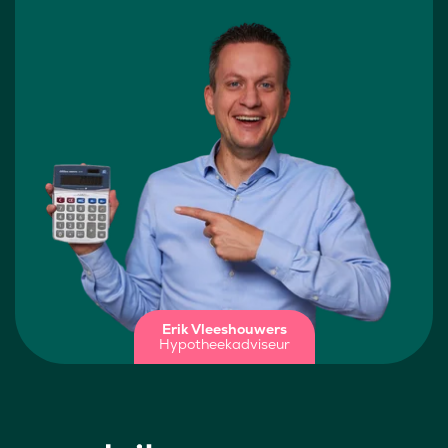
Erik Vleeshouwers
Hypotheekadviseur