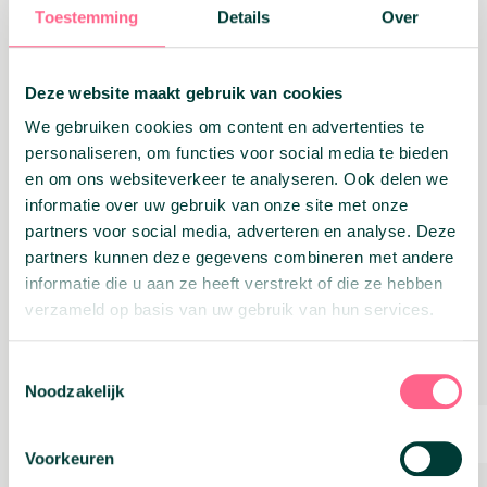
Meefinancieren in
Toestemming
Details
Over
hypotheek
Deze website maakt gebruik van cookies
Ook is het mogelijk om bepaalde
kosten/leningen mee te financieren in je
We gebruiken cookies om content en advertenties te
hypotheek. Dit houdt in dat je je hypotheek
personaliseren, om functies voor social media te bieden
gebruikt om bepaalde kosten af te betalen,
en om ons websiteverkeer te analyseren. Ook delen we
door je hypotheek te verhogen. Dit zorgt
ervoor dat je maar één schuld hebt lopen ipv
informatie over uw gebruik van onze site met onze
meerdere schulden bij meerdere instanties. Dit
partners voor social media, adverteren en analyse. Deze
brengt overzicht en rust, omdat je niets over
partners kunnen deze gegevens combineren met andere
het hoofd kan zien.
informatie die u aan ze heeft verstrekt of die ze hebben
Verbouwing
verzameld op basis van uw gebruik van hun services.
meefinancieren in
hypotheek
Toestemmingsselectie
Noodzakelijk
Je kan een verbouwing meefinancieren in je
hypotheek, maar alleen als het gaat om een
Voorkeuren
nieuwe woning. Wel kun je voor een
verbouwing in een bestaande woning je