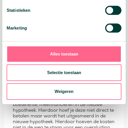
hypotheek verhogen of een tweede hypotheek
Statistieken
afsluiten. Weeg deze opties dus goed af, maar
er is altijd wel een manier om je verbouwing te
financieren met een hypotheek, maar alleen
een nieuwe woning is volledig mee te
Marketing
financieren in een hypotheek. Voor alle
informatie over het meefinancieren van je
verbouwing in een hypotheek, kun je terecht
bij
dit artikel.
Alles toestaan
Oversluitkosten en
boeterente
Selectie toestaan
meefinancieren in
hypotheek
Weigeren
Je kan de oversluit kosten, inclusief de
boeterente, meefinancieren in de nieuwe
hypotheek. Hierdoor hoef je deze niet direct te
betalen maar wordt het uitgesmeerd in de
nieuwe hypotheek. Hierdoor hoeven de kosten
niet in de weg te staan voor een oversluiting,