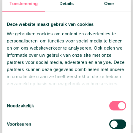
Toestemming
Details
Over
Deze website maakt gebruik van cookies
Stappenplan geld lenen 70-
We gebruiken cookies om content en advertenties te
personaliseren, om functies voor social media te bieden
plus bij Oversluiten.nl
en om ons websiteverkeer te analyseren. Ook delen we
informatie over uw gebruik van onze site met onze
Check in de calculator hierboven wat je
partners voor social media, adverteren en analyse. Deze
kan lenen tegen welke lasten
partners kunnen deze gegevens combineren met andere
Ontvang een gratis offerte en vrijblijvend
informatie die u aan ze heeft verstrekt of die ze hebben
advies
verzameld op basis van uw gebruik van hun services.
Bespreek je mogelijkheden met een van
onze adviseurs
De adviseur en jij ronden de lening
Toestemmingsselectie
Noodzakelijk
samen af
Jij kan genieten van extra saldo op je
bankrekening!
Voorkeuren