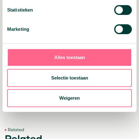
Let op:
Geld lenen kost geld. Oversluiten.nl
adviseert verantwoord lenen. Wij verstrekken
Statistieken
alleen leningen op basis van een zorgvuldige
beoordeling van je financiële situatie. Heb je
vragen over de actuele rente? Die kun
Marketing
je
hier
altijd terugvinden!
Start je lening aanvraag
Alles toestaan
Selectie toestaan
Deel dit bericht:
Facebook
X
Email
WhatsApp
Weigeren
Terug naar overzicht
Related
Related