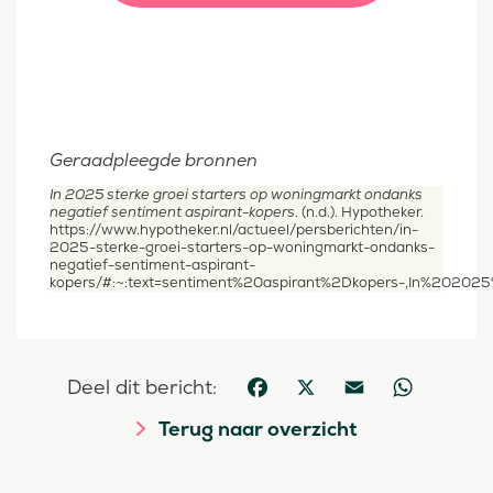
Geraadpleegde bronnen
In 2025 sterke groei starters op woningmarkt ondanks
negatief sentiment aspirant-kopers
. (n.d.). Hypotheker.
https://www.hypotheker.nl/actueel/persberichten/in-
2025-sterke-groei-starters-op-woningmarkt-ondanks-
negatief-sentiment-aspirant-
kopers/#:~:text=sentiment%20aspirant%2Dkopers-,In%2020
Deel dit bericht:
Facebook
X
Email
WhatsApp
Terug naar overzicht