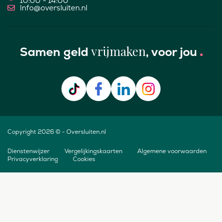
10:00 - 14:00
Info@oversluiten.nl
vrijmaken
Samen geld
, voor jou
Copyright 2026 © - Oversluiten.nl
Dienstenwijzer
Vergelijkingskaarten
Algemene voorwaarden
Privacyverklaring
Cookies
Stap
1
van
2,