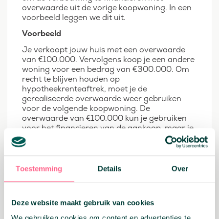
overwaarde uit de vorige koopwoning. In een
voorbeeld leggen we dit uit.
Voorbeeld
Je verkoopt jouw huis met een overwaarde
van €100.000. Vervolgens koop je een andere
woning voor een bedrag van €300.000. Om
recht te blijven houden op
hypotheekrenteaftrek, moet je de
gerealiseerde overwaarde weer gebruiken
voor de volgende koopwoning. De
overwaarde van €100.000 kun je gebruiken
voor het financieren van de aankoop, maar je
kunt het bedrag ook geheel of gedeeltelijk
gebruiken voor het verbouwen van je nieuwe
woning. Uiteraard met behoud van de
hypotheekrenteaftrek.
Toestemming
Details
Over
Overwaarde en
verbouwen: Voor een
Deze website maakt gebruik van cookies
kleine verbouwing kan een
We gebruiken cookies om content en advertenties te