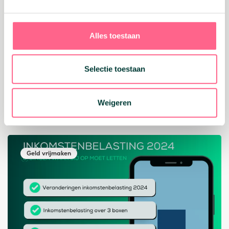
Deel dit bericht:
Facebook
X
Email
WhatsApp
Alles toestaan
Terug naar overzicht
Selectie toestaan
Related
Weigeren
Related
Geld vrijmaken