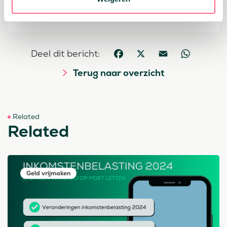
je
hier
altijd terugvinden!
Deel dit bericht:
Facebook
X
Email
WhatsApp
Terug naar overzicht
Related
Related
Geld vrijmaken