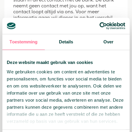
neemt geen contact met jou op, want het
contact loopt altijd via ons. Voor meer
informatie gaan wij dieper in op het verschil
tussen een afhankelijke en onafhankelijke
adviseur in
dit artikel.
Wat is een persoonlijke
Toestemming
Details
Over
lening: De looptijd
Je spreekt bij het afsluiten van je persoonlijke
Deze website maakt gebruik van cookies
lening de looptijd af met je bank. Hoe korter je
We gebruiken cookies om content en advertenties te
looptijd, hoe meer je maandelijks moet
afbetalen, maar des te sneller ben je van je
personaliseren, om functies voor social media te bieden
lening af. Als je je lening oversluit kun je
en om ons websiteverkeer te analyseren. Ook delen we
ervoor kiezen om je looptijd te verlengen,
informatie over uw gebruik van onze site met onze
waardoor je maandlasten een stuk lager
partners voor social media, adverteren en analyse. Deze
zullen uitvallen, maar je hangt wel langer aan
partners kunnen deze gegevens combineren met andere
de lening vast. Voor meer informatie over de
looptijd van de persoonlijke lening, kun je
informatie die u aan ze heeft verstrekt of die ze hebben
terecht bij
dit artikel.
verzameld op basis van uw gebruik van hun services.
Is de rente van mijn