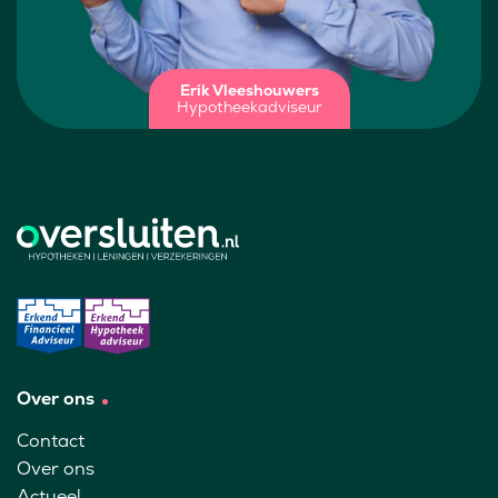
Erik Vleeshouwers
Hypotheekadviseur
Over ons
Contact
Over ons
Actueel