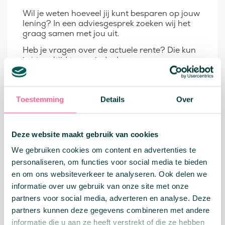
Wil je weten hoeveel jij kunt besparen op jouw
lening? In een adviesgesprek zoeken wij het
graag samen met jou uit.
Heb je vragen over de actuele rente? Die kun
je
hier
altijd terugvinden!
Toestemming
Details
Over
Deel dit bericht:
Facebook
X
Email
WhatsApp
Terug naar overzicht
Deze website maakt gebruik van cookies
We gebruiken cookies om content en advertenties te
personaliseren, om functies voor social media te bieden
Related
en om ons websiteverkeer te analyseren. Ook delen we
Related
informatie over uw gebruik van onze site met onze
partners voor social media, adverteren en analyse. Deze
partners kunnen deze gegevens combineren met andere
informatie die u aan ze heeft verstrekt of die ze hebben