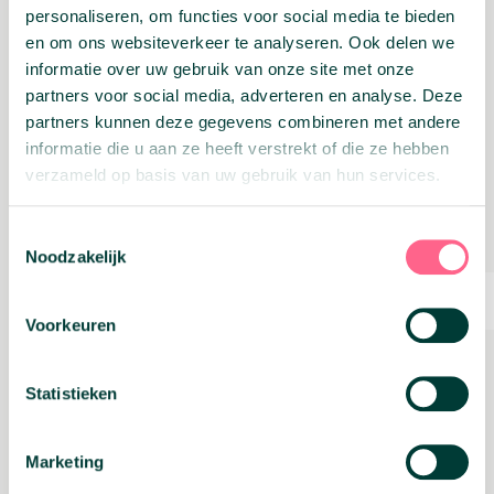
Het kunnen
oversluiten
van je hypotheek gaat
personaliseren, om functies voor social media te bieden
mogelijk wel lukken met advies van
en om ons websiteverkeer te analyseren. Ook delen we
onafhankelijke hypotheekadviseurs die
informatie over uw gebruik van onze site met onze
ervaring hebben met leningen en kredieten. Bij
partners voor social media, adverteren en analyse. Deze
bank A lukt het mogelijk niet, maar bank B kan
ruimere normen hanteren waardoor het wel
partners kunnen deze gegevens combineren met andere
lukt. Dat is de kracht van onafhankelijk advies
informatie die u aan ze heeft verstrekt of die ze hebben
en ervaring in kredieten. Zij kunnen kiezen
verzameld op basis van uw gebruik van hun services.
tussen diverse geldverstrekkers. Als je naar de
ABN-AMRO gaat voor het oversluiten van je
hypotheek, wordt er alleen op de criteria van
Toestemmingsselectie
de ABN gelet. Wij kunnen ‘shoppen’ bij
Noodzakelijk
meerdere partijen.
Oversluiten.nl is van origine een
Voorkeuren
tussenpersoon in leningen. Hierdoor hebben
wij ruime kennis en ervaring van hypotheek
oversluitingen waar een lening bij komt kijken.
Statistieken
Een sterkte die weinig hypotheekadviseurs
hebben!
Hypotheek oversluiten
Marketing