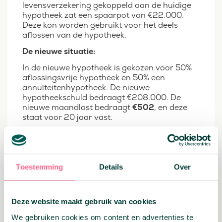
levensverzekering gekoppeld aan de huidige
hypotheek zat een spaarpot van €22.000.
Deze kon worden gebruikt voor het deels
aflossen van de hypotheek.
De nieuwe situatie:
In de nieuwe hypotheek is gekozen voor 50%
aflossingsvrije hypotheek en 50% een
annuïteitenhypotheek. De nieuwe
hypotheekschuld bedraagt €208.000. De
nieuwe maandlast bedraagt
€502
, en deze
staat voor 20 jaar vast.
Onze klant was uitzinnig van vreugde, want de
besparing bedraagt
€721
per maand.
Het oversluiten van je
Toestemming
Details
Over
hypotheek met een lening
op je naam is met
Deze website maakt gebruik van cookies
maatwerk mogelijk
We gebruiken cookies om content en advertenties te