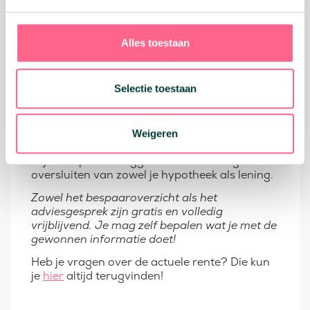
met een lening, hoeveel
kan ik besparen?
Alles toestaan
Heb je nog vragen over het oversluiten van
jouw hypotheek wanneer je een lening op je
naam hebt staan? Onze adviseurs zitten klaar
Selectie toestaan
om jou te helpen! Met een gratis
bespaaroverzicht kom je er, vrijblijvend, achter
wat je kan besparen op je hypotheek én
lening. Met een gratis adviesgesprek kan een
Weigeren
hypotheek adviseur in een vrijblijvend gesprek
al jouw opties uitleggen met betrekking tot het
oversluiten van zowel je hypotheek als lening.
Zowel het bespaaroverzicht als het
adviesgesprek zijn gratis en volledig
vrijblijvend. Je mag zelf bepalen wat je met de
gewonnen informatie doet!
Heb je vragen over de actuele rente? Die kun
je
hier
altijd terugvinden!