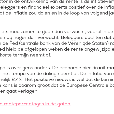
ctor in de ontwikkeling van de rente is de inflatieve
eggers en financieel experts positief over de infl
dat de inflatie zou dalen en in de loop van volgend j
nu iets moeizamer te gaan dan verwacht, vooral in d
jfers nog hoger dan verwacht. Beleggers dachten dat
n de Fed (centrale bank van de Verenigde Staten) 
d hield de afgelopen weken de rente ongewijzigd 
korte termijn neemt af.
opa is overigens anders. De economie hier draait mati
 het tempo van de daling neemt af. De inflatie van a
elijk 2,4%. Het positieve nieuws is wel dat de kerni
e kans is daarom groot dat de Europese Centrale b
er gaat verlagen.
le rentepercentages in de gaten.