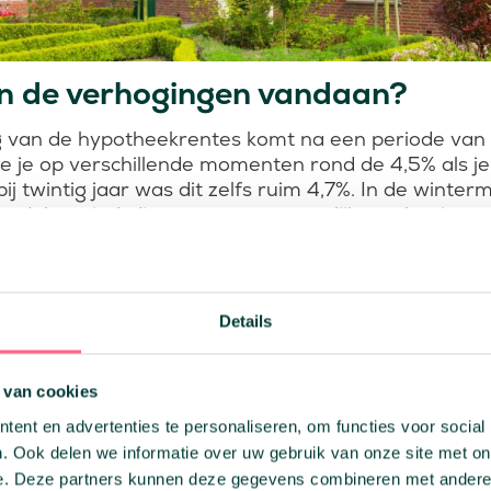
 de verhogingen vandaan?
ng van de hypotheekrentes komt na een periode van g
e je op verschillende momenten rond de 4,5% als je 
 bij twintig jaar was dit zelfs ruim 4,7%. In de win
s dalen, sindsdien waren er nauwelijks verhogingen
n we de afgelopen week als een grote stijging.
s en concurrentie hebben invloe
entes
Details
s gaan ook vooral omhoog doordat rentes op de fi
 van cookies
 betekent dat banken ook meer rente moeten betalen
. Deze hogere kosten worden dan weer doorbereken
ent en advertenties te personaliseren, om functies voor social
lanten, denk hierbij aan de huizenkopers.
. Ook delen we informatie over uw gebruik van onze site met on
e. Deze partners kunnen deze gegevens combineren met andere i