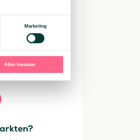
ierdoor wordt de
t hypotheekrentes
 dan die in de
Marketing
Alles toestaan
rentes
markten?