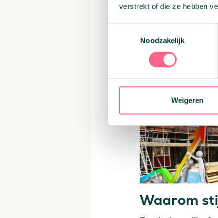
Geldverstrekkers 
verstrekt of die ze hebben v
komende week dan 
aanhoudt. De rente
Toestemmingsselectie
hypotheekmarkt.
Noodzakelijk
Weigeren
Waarom stij