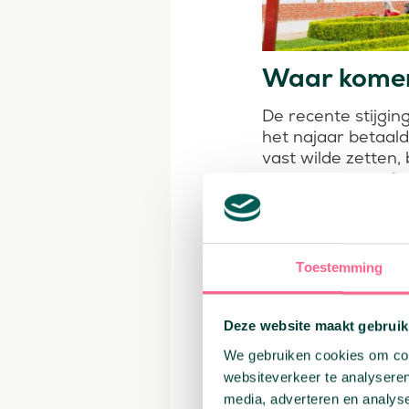
Waar komen
De recente stijgi
het najaar betaald
vast wilde zetten,
de rentes weer for
Om deze reden zie
Rentemarge
hypotheekr
Toestemming
De hypotheekrente
Deze website maakt gebruik
zijn gestegen. Dit
lening aanvragen
We gebruiken cookies om cont
tarieven van hen k
websiteverkeer te analyseren
media, adverteren en analys