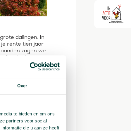
rote dalingen. In
je rente tien jaar
termaanden zagen we
 of verlagingen.
d op
Over
nanciële markten
, als ze een
t naar de
 media te bieden en om ons
ze partners voor social
nformatie die u aan ze heeft