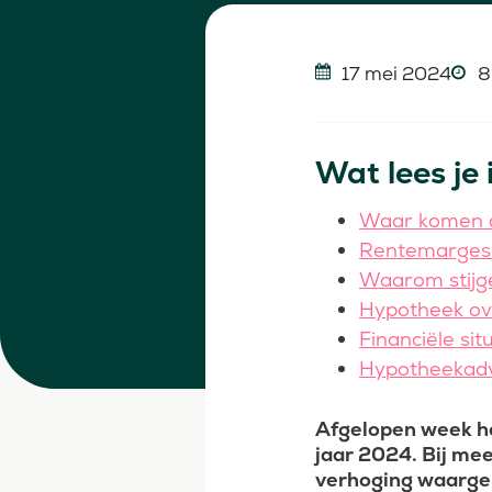
17 mei 2024
8
Wat lees je i
Waar komen 
Rentemarges 
Waarom stijge
Hypotheek ov
Financiële si
Hypotheekadvi
Afgelopen week he
jaar 2024. Bij mee
verhoging waarge