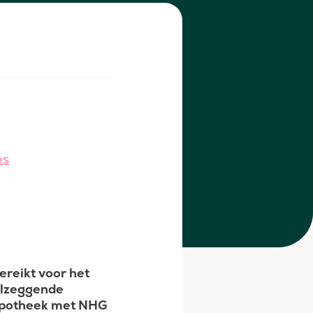
es
reikt voor het
eelzeggende
hypotheek met NHG