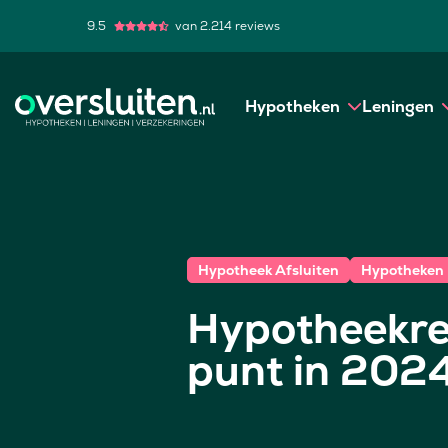
9.5
van 2.214 reviews
Hypotheken
Leningen
Hypotheek Afsluiten
Hypotheken
Hypotheekren
punt in 202