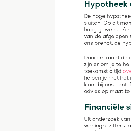
Hypotheek o
De hoge hypotheek
sluiten. Op dit mo
hoog geweest. Als j
van de afgelopen t
ons brengt; de hy
Daarom moet de re
zijn er om je te h
toekomst altijd
ove
helpen je met het
klant bij ons bent.
advies op maat te 
Financiële 
Uit onderzoek va
woningbezitters m