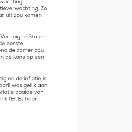
rwachting.
atieverwachting. Zo
aar uit zou komen
e Verenigde Staten
 de eerste
rond de zomer zou
en de kans op een
g en de inflatie is
pril was gelijk aan
nflatie daalde van
ank (ECB) haar