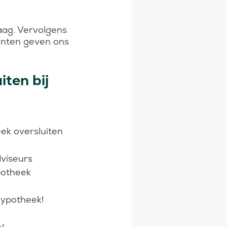
aag. Vervolgens
lanten geven ons
ten bij
eek oversluiten
dviseurs
ypotheek
hypotheek!