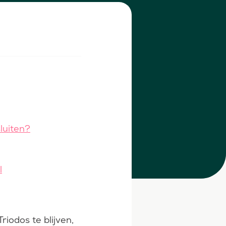
luiten?
l
riodos te blijven,