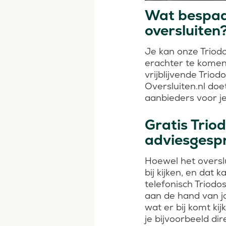
Wat bespaar
oversluiten
Je kan onze Triod
erachter te komen
vrijblijvende Trio
Oversluiten.nl doe
aanbieders voor je
Gratis Trio
adviesgesp
Hoewel het oversl
bij kijken, en dat 
telefonisch Triodo
aan de hand van jo
wat er bij komt kij
je bijvoorbeeld d