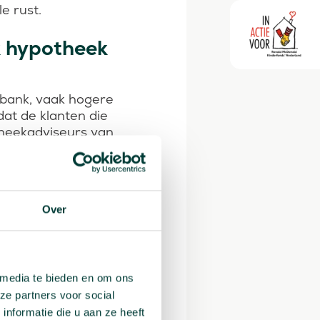
e rust.
k hypotheek
 bank, vaak hogere
at de klanten die
theekadviseurs van
 alleen de
il oversluiten bij
Over
eeft jou als klant
rs
met
ersluitopties aan
heekadviseur naar
 media te bieden en om ons
ze partners voor social
nformatie die u aan ze heeft
nlijke situatie en