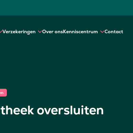
Verzekeringen
Over ons
Kenniscentrum
Contact
en
theek oversluiten