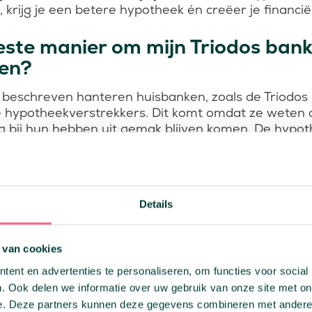
 krijg je een betere hypotheek én creëer je financiël
este manier om mijn Triodos ban
ten?
l beschreven hanteren huisbanken, zoals de Triodos
 hypotheekverstrekkers. Dit komt omdat ze weten d
g bij hun hebben uit gemak blijven komen. De hypo
jn zogeheten afhankelijke adviseurs, want zij bieden
Triodos bank aan. Als jij je Triodos bank hypotheek w
op je tegen hetzelfde probleem aan.
Details
viseert namelijk alleen haar eigen hypotheken. Dit g
 er zijn namelijk
meer dan 50 hypotheekv
e
rstrekke
es en producten. Als je je Triodos bank hypotheek ov
 van cookies
ent laat er dan ook door een onafhankelijke hypot
ent en advertenties te personaliseren, om functies voor social
 gratis en vrijblijvend.
. Ook delen we informatie over uw gebruik van onze site met on
e. Deze partners kunnen deze gegevens combineren met andere i
iseurs geven jou écht advies passend bij jouw persoo