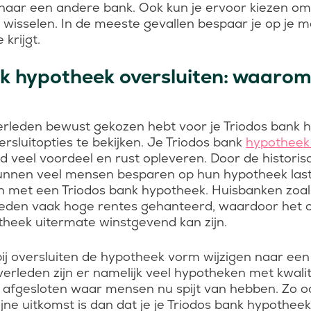
 naar een andere bank. Ook kun je ervoor kiezen o
wisselen. In de meeste gevallen bespaar je op je
 krijgt.
k hypotheek oversluiten: waarom 
erleden bewust gekozen hebt voor je Triodos bank h
versluitopties te bekijken. Je Triodos bank
hypotheek 
d veel voordeel en rust opleveren. Door de historis
nnen veel mensen besparen op hun hypotheek laste
 met een Triodos bank hypotheek. Huisbanken zoal
leden vaak hoge rentes gehanteerd, waardoor het o
theek uitermate winstgevend kan zijn.
ij oversluiten de hypotheek vorm wijzigen naar een 
verleden zijn er namelijk veel hypotheken met kwalit
fgesloten waar mensen nu spijt van hebben. Zo ook
jne uitkomst is dan dat je je Triodos bank hypotheek