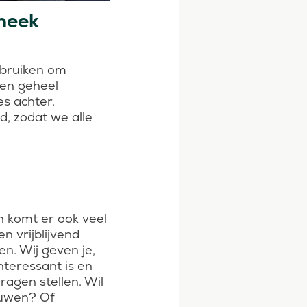
heek
ebruiken om
 en geheel
es achter.
d, zodat we alle
n komt er ook veel
en vrijblijvend
n. Wij geven je,
nteressant is en
vragen stellen. Wil
ouwen? Of