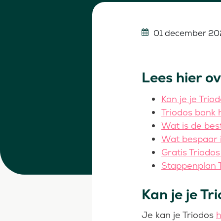
01 december 20
Lees hier ov
Kan je je Tri
Triodos bank 
Wat is de bes
Wat bespaar i
Gratis Triodo
Stappenplan T
Kan je je T
Je kan je Triodos
h