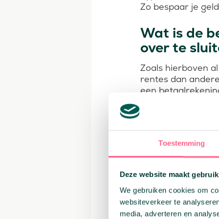
Zo bespaar je geld,
Wat is de b
over te slui
Zoals hierboven a
rentes dan andere
een betaalrekenin
de Triodos bank zi
hypotheken van de 
de Triodos bank lo
Toestemming
De Triodos bank ad
niet de beste deal,
verschillende rent
Deze website maakt gebruik
het onderzoeken b
We gebruiken cookies om cont
kijken. Dat doen zij
websiteverkeer te analyseren
media, adverteren en analys
Onafhankelijke adv