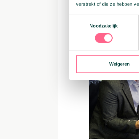
verstrekt of die ze hebben v
gaan op zoek naar 
je besparen, maar 
Toestemmingsselectie
blindelings naar d
Noodzakelijk
verschillen tussen
Weigeren