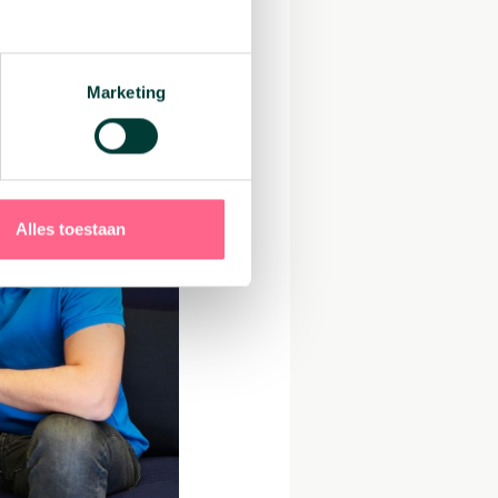
bank hypotheek ga
 kan! Ga niet
en.
Lees hier de
Marketing
lden
.
Alles toestaan