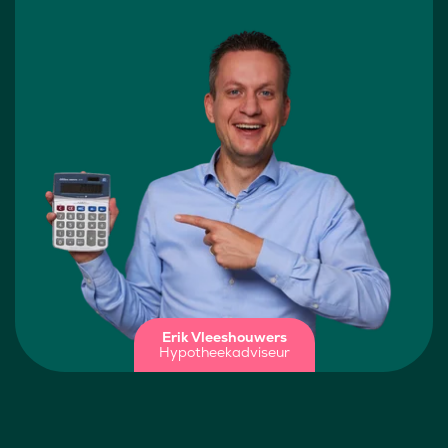
Erik Vleeshouwers
Hypotheekadviseur